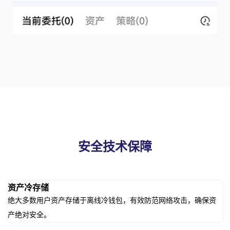
安全技术保障
资产冷存储
绝大多数用户资产存储于离线冷钱包，有效防范网络攻击，确保资
产绝对安全。