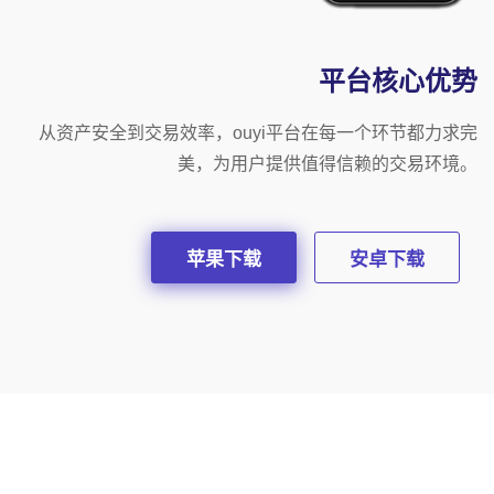
平台核心优势
从资产安全到交易效率，ouyi平台在每一个环节都力求完
美，为用户提供值得信赖的交易环境。
苹果下载
安卓下载