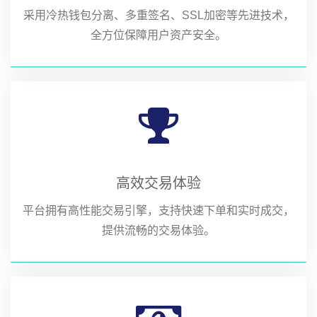
采用冷热钱包分离、多重签名、SSL加密等先进技术，
全方位保障用户资产安全。
高效交易体验
平台拥有高性能交易引擎，支持快速下单和实时成交，
提供流畅的交易体验。