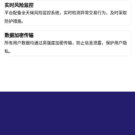
实时风险监控
平台配备全天候风险监控系统，实时检测异常交易行为，及时采取
防护措施。
数据加密传输
所有用户数据均通过高强度加密传输，防止信息泄露，保护用户隐
私。