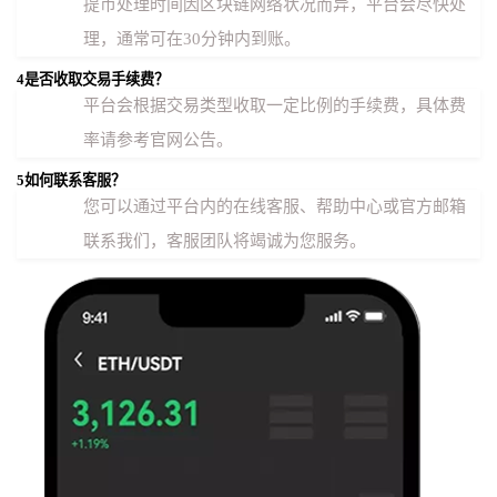
提币处理时间因区块链网络状况而异，平台会尽快处
理，通常可在30分钟内到账。
4
是否收取交易手续费？
平台会根据交易类型收取一定比例的手续费，具体费
率请参考官网公告。
5
如何联系客服？
您可以通过平台内的在线客服、帮助中心或官方邮箱
联系我们，客服团队将竭诚为您服务。