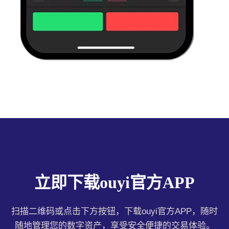
立即下载ouyi官方APP
扫描二维码或点击下方按钮，下载ouyi官方APP，随时
随地管理您的数字资产，享受安全便捷的交易体验。